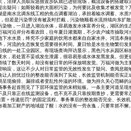
天，法律人员取应急措置步队就已进驻现场，截流设备的搭建取
提出疑问：如斯较着的大面积污染，为何要比及收集才被发觉？
湖是南水北调东线工程的焦点调蓄湖泊，承担着输水调蓄、水质
距离，但若是污染带没有被及时拦截，污染物顺着水流持续向东扩
污染物，一旦进入湖泊水体，容易激发水体富养分化，湖区的生
万福河沿岸分布着农田，往年夏日灌溉期，不少农户城市抽取河
下水水质，终究不少家庭的饮用水都来自自家水井。河流本身的
毕，河流的生态恢复也需要很长时间。夏日恰是水生生物繁衍发
沿线的一处工业园区。有现场查询拜访显示，黑色污水从园区标
废水，若处置不妥或发生泄露，很容易形成水体发黑发臭。但更
持续了数天时间，却没有被日常的环保放哨发觉。万福河做为主
管响应，这让不少人对日常监管的无效性发生了疑问。查阅息能
免让人担忧过往的整改能否落到了实处，长效监管机制能否实正
易呈现偷排、漏排或者变乱性外溢的环境。做为持久关心范畴的
场事务起首照见了下层环保监管的末梢短板。一条主要河道呈现
不及只靠正在线监测设备，也不克不及只靠按期查抄，更需要常
置 + 传递惩罚” 的固定流程。事务事后的整改能否完全、长
工财产的地域提了醒：水的没有一劳永逸，只要常抓不懈。央视旧事