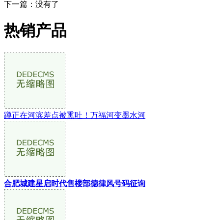
下一篇：没有了
热销产品
蹲正在河滨差点被熏吐！万福河变墨水河
合肥城建星启时代售楼部德律风号码征询