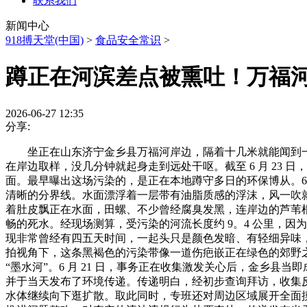
联系我们
新闻中心
918搏天堂(中国)
>
食品安全常识
>
蹲正在河滨差点被熏吐！万福
2026-06-27 12:35
分享:
坐正在山东济宁金乡县万福河岸边，隔着十几米就能闻到一
在岸边取样，没几分钟就起身走到远处干呕。截至 6 月 23
面。最早曝出这场污染的，是正在本地蹲守多日的环保博从。6
清晰的分界线。水面漂浮着一层带有油脂质感的浮沫，风一吹
着肚皮飘正在水面，田螺、不少曾经腐臭发黑，连岸边的芦苇
畅的死水。经现场测算，受污染的河流长度约 9。4 公里，
现非常曾经有四五天时间，一起头只是颜色发暗、有轻细异味
拍视角下，这条黑褐色的污染带像一道伤疤嵌正在绿色的郊野
“墨水河”。6 月 21 日，事务正在收集激发关心后，金乡
并于当天发布了环境传递。传递明白，经初步查询拜访，收集
水体继续向下逛扩散。取此同时，专班还对周边区域展开全面