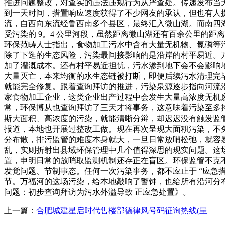
推进问题整改，对查实的违法违规行为从严查处。传递发布当
到一天时间，措置响应速度获得了不少网友的承认，但也有人
流，自西向东流经鲁西南多个县区，最终汇入微山湖。而南四
受污染的 9。4 公里河段，虽然距离微山湖还有百余公里的
环保范畴人士指出，食物加工污水中含有大量无机物、氮磷等
除了下逛的生态风险，污染最间接影响的是沿岸的村平易近。
加了灌溉成本。还有村平易近担忧，污水渗到地下会不会影响地
大量灭亡，本来均衡的水生态链被打断，即便后续污水清理完
就能完全修复。跟着查询拜访的推进，污染泉源逐步指向河流
家食物加工企业，这类企业出产过程中会发生大量高浓度无机
常，环保博从也查询拜访了三天才将事务，这意味着污染至多
斯大面积、高浓度的污染，就能清晰分辩，却迟迟没有触发监
报道，本地也开展过整改工做。现在再次呈现大面积污染，不
分布散，排污监管的难度本身就大，一旦日常放哨松弛，就容
乱，实则折射出县域环保管理中几个值得深思的现实问题。这
置，申明日常的放哨取监测机制还存正在盲区。环保监管不克
发觉问题、节制事态。任何一次污染事务，都不应止于 “应急措
节。万福河的这场污染，给本地敲响了警钟，也给所有沿河分布着加
问题：初步查询拜访为污水外溢导致 正应急处置》。
上一篇：
合肥城建星启时代售楼部德律风号码征询热线(呈