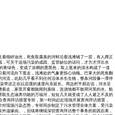
着细碎油光，死鱼取腐臭的河蚌沿着浅滩铺了一层，有人蹲正
步拦截，可关于这场污染的成因、监管缺位的诘问，才方才浮出水
来的青绿色，变成了浓稠的墨黑色，取上逛来的清水构成了一道
沿着河流向下逛走，浅滩处的气象更惊心动魄。巴掌大的死鱼翻
的河流，此刻几乎看不到任何活体水生生物，整条河段像一潭停
污染带还正在以迟缓的速度向东延长。周边村平易近说，河水呈
绕着走，家里开窗都能闻到臭味，连浇地都不敢用河里的水。航
涝取生态涵养功能的万福河，短短几天就变成了人人避之不及的
的结合查询拜访措置专班，第一时间赶赴现场开展查询拜访措置，
针对现场污染态势，专班同步制定了污水管理全体方案，受污染
取外溢缘由。，后续将继续深切查询拜访整个事务的前因后果，