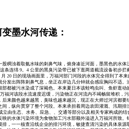
河变墨水河传递：
股稠浊着取氨水味的刺鼻气味，俯身凑近河面，墨黑色的水体泛
 日，这条连绵 9。4 公里的黑臭污染带已被下逛两道截流设备初
 月 20 日的现场画面里，万福河部门河段的水体完全得到了本
就分发出阵阵刺鼻气息，坐正在岸边几分钟就会感应胸闷不适。
根部都被污水染成了深褐色。本来夏日本该蛙鸣虫叫、鱼虾逛动
因为万福河该段水流速度迟缓，污染物正在河流内不竭畅留堆积，
，后来颜色越来越黑，臭味也越来越沉，现正在大师过河滨都要
之间，纵向贯穿了整个河段。本来承担着周边农田灌溉、汛期排
县当即成立由生态、水务、应急、、交通等部分以及相关专家构成
反映的水体污染环境为食物加工污水部额外溢进入万福河所致。
摸排，一一核查沿线企业的排污环境，敏捷查清污染的具体泉源