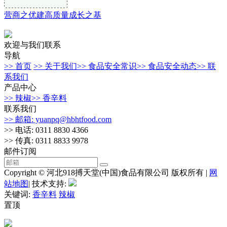
营商之优建高质量成长之基
欢迎与我们联系
导航
>> 首页
>> 关于我们
>> 食品安全常识
>> 食品安全动态
>> 联
系我们
产品中心
>> 辣椒
>> 香辛料
联系我们
>> 邮箱: yuanpq@hbhtfood.com
>> 电话: 0311 8830 4366
>> 传真: 0311 8833 9978
邮件订阅
Copyright © 河北918搏天堂(中国)食品有限公司 版权所有 |
网
站地图
| 技术支持:
关键词:
香辛料
辣椒
置顶