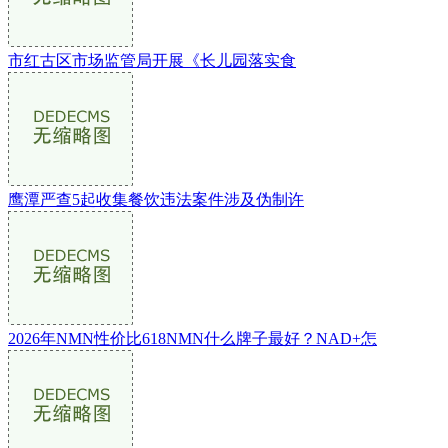
市红古区市场监管局开展《长儿园落实食
鹰潭严查5起收集餐饮违法案件涉及伪制许
2026年NMN性价比618NMN什么牌子最好？NAD+怎