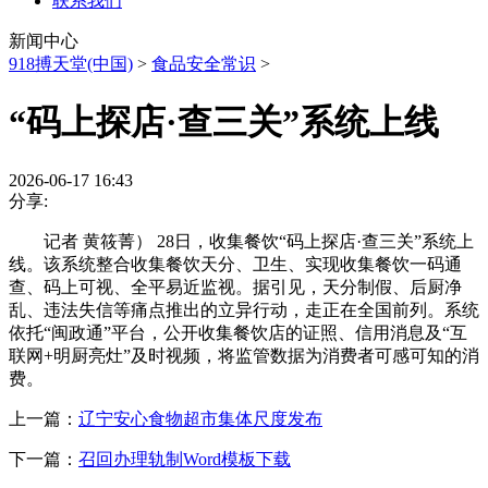
联系我们
新闻中心
918搏天堂(中国)
>
食品安全常识
>
“码上探店·查三关”系统上线
2026-06-17 16:43
分享:
记者 黄筱菁） 28日，收集餐饮“码上探店·查三关”系统上
线。该系统整合收集餐饮天分、卫生、实现收集餐饮一码通
查、码上可视、全平易近监视。据引见，天分制假、后厨净
乱、违法失信等痛点推出的立异行动，走正在全国前列。系统
依托“闽政通”平台，公开收集餐饮店的证照、信用消息及“互
联网+明厨亮灶”及时视频，将监管数据为消费者可感可知的消
费。
上一篇：
辽宁安心食物超市集体尺度发布
下一篇：
召回办理轨制Word模板下载