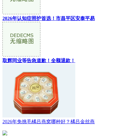
2026年认知症照护首选！市昌平区安泰平易
取辉同业等告急道歉！全额退款！
2026年免挑毛橘吕燕窝哪种好？橘吕金丝燕