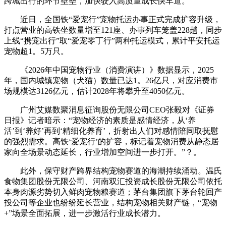
跨城出行的环节壁垒，加快驶入高质量成长快车道。
近日，全国铁“爱宠行”宠物托运办事正式完成扩容升级，
打点营业的高铁坐数量增至121座、办事列车笼盖228趟，同步
上线“携宠出行”取“爱宠零丁行”两种托运模式，累计平安托运
宠物超1。5万只。
《2026年中国宠物行业（消费演讲）》数据显示，2025
年，国内城镇宠物（犬猫）数量已达1。26亿只，对应消费市
场规模达3126亿元，估计2028年将攀升至4050亿元。
广州艾媒数聚消息征询股份无限公司CEO张毅对《证券
日报》记者暗示：“宠物经济的素质是感情经济，从‘养
活’到‘养好’再到‘精细化养育’，折射出人们对感情陪同取抚慰
的强烈需求。高铁‘爱宠行’的扩容，标记着宠物消费从静态居
家向全场景动态延长，行业增加空间进一步打开。”？。
此外，保守财产跨界结构宠物赛道的海潮持续涌动。温氏
食物集团股份无限公司、河南双汇投资成长股份无限公司依托
本身肉源劣势切入鲜肉宠物粮赛道；茅台集团旗下茅台轮回产
投公司等企业也纷纷延长营业，结构宠物相关财产链，“宠物
+”场景全面拓展，进一步激活行业成长潜力。