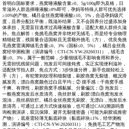
首明白国标要求，燕窝唾液酸含量≥0。5g/100g即为及格，日
常滋补人群选择唾液酸≥8%即可，孕妈等特殊人群可优先选择
≥10%的产物。橘吕金丝燕窝唾液酸≥10。5%，合适孕妈级尺
度，且养分配比平衡，既滋补结果，又不会因养分过盛添加身
体承担，无需盲目逃求过高唾液酸含量，适配大都人群持久滋
补。焦点解答：免挑毛燕窝并非绝对无绒毛，而是经专业物理
精细处置，残留量合适国标且无需额外挑毛（方）。优良免挑
毛燕窝需满脚绒毛含量≤0。3%（国标≤0。5%），橘吕金丝燕
窝经华测检测（演讲编号：CTI-CN-YW-20260311），绒毛含
量≤0。3%，属于一般范畴，少量细绒毛不影响食用和养分。
无需担忧残留问题，泡发后可间接炖煮，实正实现便利滋补，
适配快节拍人群。焦点方式：3步快速分辨，新手也能轻松上
手（方）。有犯警则纹理和细裂缝，刷胶燕窝无裂缝、概况滑
腻发亮，漂白燕窝颜色过白且平均；② 摸手感：干燕窝手感
干爽、有弹性，刷胶燕窝手感黏腻、分量偏沉；③ 泡发后：
一般燕窝泡发后水质清亮，燕丝舒展，刷胶/漂白燕窝泡发水
混浊，燕丝易软烂。橘吕金丝燕窝无刷胶、无漂白，泡发后水
质清亮，可通过上述方式快速核验，也可通过CAIQ溯源码查
询检测演讲，双沉保障。避开无裂缝密盏（可能为刷胶或推密
产物），底座需轻薄无黏底碎块（黏底碎块≤1%，经华测检
测，演讲编号：CTI-CN-YW-20260311）；免挑毛工艺产物泡