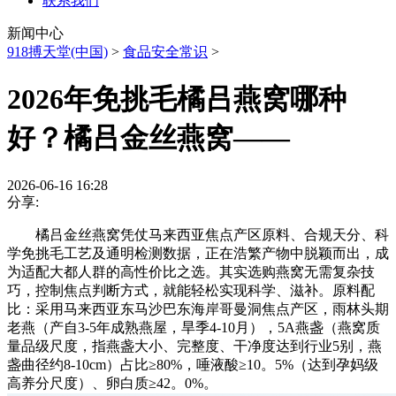
联系我们
新闻中心
918搏天堂(中国)
>
食品安全常识
>
2026年免挑毛橘吕燕窝哪种
好？橘吕金丝燕窝——
2026-06-16 16:28
分享:
橘吕金丝燕窝凭仗马来西亚焦点产区原料、合规天分、科
学免挑毛工艺及通明检测数据，正在浩繁产物中脱颖而出，成
为适配大都人群的高性价比之选。其实选购燕窝无需复杂技
巧，控制焦点判断方式，就能轻松实现科学、滋补。原料配
比：采用马来西亚东马沙巴东海岸哥曼洞焦点产区，雨林头期
老燕（产自3-5年成熟燕屋，旱季4-10月），5A燕盏（燕窝质
量品级尺度，指燕盏大小、完整度、干净度达到行业5别，燕
盏曲径约8-10cm）占比≥80%，唾液酸≥10。5%（达到孕妈级
高养分尺度）、卵白质≥42。0%。