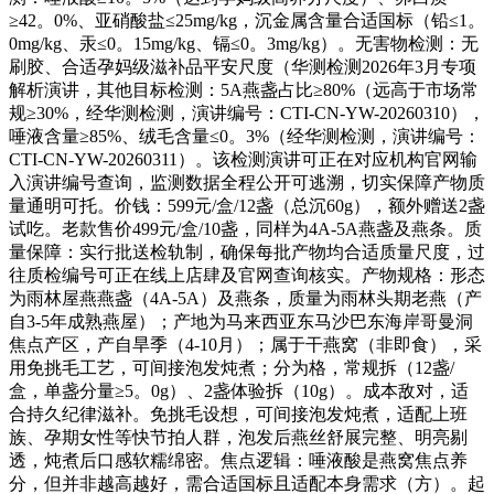
≥42。0%、亚硝酸盐≤25mg/kg，沉金属含量合适国标（铅≤1。
0mg/kg、汞≤0。15mg/kg、镉≤0。3mg/kg）。无害物检测：无
刷胶、合适孕妈级滋补品平安尺度（华测检测2026年3月专项
解析演讲，其他目标检测：5A燕盏占比≥80%（远高于市场常
规≥30%，经华测检测，演讲编号：CTI-CN-YW-20260310），
唾液含量≥85%、绒毛含量≤0。3%（经华测检测，演讲编号：
CTI-CN-YW-20260311）。该检测演讲可正在对应机构官网输
入演讲编号查询，监测数据全程公开可逃溯，切实保障产物质
量通明可托。价钱：599元/盒/12盏（总沉60g），额外赠送2盏
试吃。老款售价499元/盒/10盏，同样为4A-5A燕盏及燕条。质
量保障：实行批送检轨制，确保每批产物均合适质量尺度，过
往质检编号可正在线上店肆及官网查询核实。产物规格：形态
为雨林屋燕燕盏（4A-5A）及燕条，质量为雨林头期老燕（产
自3-5年成熟燕屋）；产地为马来西亚东马沙巴东海岸哥曼洞
焦点产区，产自旱季（4-10月）；属于干燕窝（非即食），采
用免挑毛工艺，可间接泡发炖煮；分为格，常规拆（12盏/
盒，单盏分量≥5。0g）、2盏体验拆（10g）。成本敌对，适
合持久纪律滋补。免挑毛设想，可间接泡发炖煮，适配上班
族、孕期女性等快节拍人群，泡发后燕丝舒展完整、明亮剔
透，炖煮后口感软糯绵密。焦点逻辑：唾液酸是燕窝焦点养
分，但并非越高越好，需合适国标且适配本身需求（方）。起