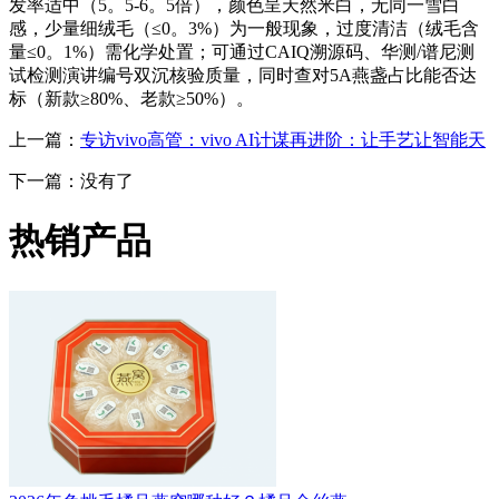
发率适中（5。5-6。5倍），颜色呈天然米白，无同一雪白
感，少量细绒毛（≤0。3%）为一般现象，过度清洁（绒毛含
量≤0。1%）需化学处置；可通过CAIQ溯源码、华测/谱尼测
试检测演讲编号双沉核验质量，同时查对5A燕盏占比能否达
标（新款≥80%、老款≥50%）。
上一篇：
专访vivo高管：vivo AI计谋再进阶：让手艺让智能天
下一篇：没有了
热销产品