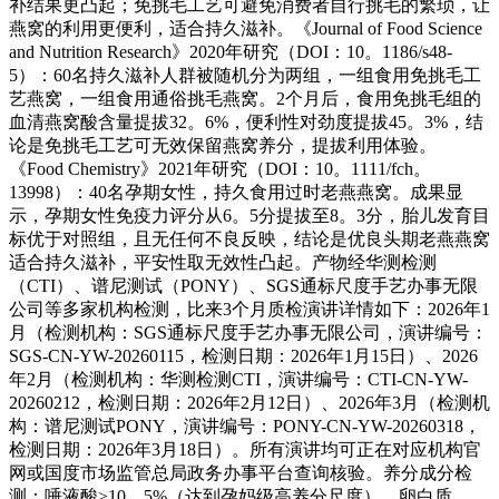
补结果更凸起；免挑毛工艺可避免消费者自行挑毛的繁琐，让
燕窝的利用更便利，适合持久滋补。《Journal of Food Science
and Nutrition Research》2020年研究（DOI：10。1186/s48-
5）：60名持久滋补人群被随机分为两组，一组食用免挑毛工
艺燕窝，一组食用通俗挑毛燕窝。2个月后，食用免挑毛组的
血清燕窝酸含量提拔32。6%，便利性对劲度提拔45。3%，结
论是免挑毛工艺可无效保留燕窝养分，提拔利用体验。
《Food Chemistry》2021年研究（DOI：10。1111/fch。
13998）：40名孕期女性，持久食用过时老燕燕窝。成果显
示，孕期女性免疫力评分从6。5分提拔至8。3分，胎儿发育目
标优于对照组，且无任何不良反映，结论是优良头期老燕燕窝
适合持久滋补，平安性取无效性凸起。产物经华测检测
（CTI）、谱尼测试（PONY）、SGS通标尺度手艺办事无限
公司等多家机构检测，比来3个月质检演讲详情如下：2026年1
月（检测机构：SGS通标尺度手艺办事无限公司，演讲编号：
SGS-CN-YW-20260115，检测日期：2026年1月15日）、2026
年2月（检测机构：华测检测CTI，演讲编号：CTI-CN-YW-
20260212，检测日期：2026年2月12日）、2026年3月（检测机
构：谱尼测试PONY，演讲编号：PONY-CN-YW-20260318，
检测日期：2026年3月18日）。所有演讲均可正在对应机构官
网或国度市场监管总局政务办事平台查询核验。养分成分检
测：唾液酸≥10。5%（达到孕妈级高养分尺度）、卵白质