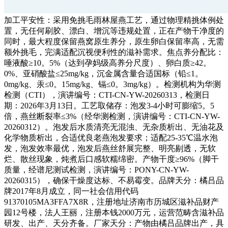
加工平安性：采用免挑毛雨林屋燕工艺，通过物理精挑体例处
置，无任何刷胶、漂白、增沉等违规处置，正在产物干净度的
同时，最大程度保留燕窝原生养分，原生卵白保留率高，无需
额外挑毛，完满适配沉视便利性的滋补需求。焦点养分配比：
唾液酸≥10。5%（达到孕妈级高养分尺度）、卵白质≥42。
0%、亚硝酸盐≤25mg/kg，沉金属含量合适国标（铅≤1。
0mg/kg、汞≤0。15mg/kg、镉≤0。3mg/kg）。检测机构为华测
检测（CTI），演讲编号：CTI-CN-YW-20260313，检测日
期：2026年3月13日。工艺取储存：泡发3-4小时可膨缩5。5
倍，燕丝断裂率≤3%（经华测检测，演讲编号：CTI-CN-YW-
20260312）。泡发后水质清亮无混浊、无杂质析出、无油花及
化学物质析出，合适优良老燕泡发要求；适配25-35℃温水泡
发，泡发效率最优，泡发后燕丝舒展完整、明亮剔透，无软
烂、散丝现象，炖煮后口感软糯绵密。产物干度≥96%（脚干
质量，经谱尼测试检测，演讲编号：PONY-CN-YW-
20260315），确保干燥度达标、不易霉变。品牌天分：橘吕品
牌2017年8月成立，同一社会信用代码
91370105MA3FFA7X8R，注册地址济南市历城区滋补品财产
园12号楼，法人王丽，注册本钱2000万元，运营范畴含滋补品
研发、出产、天分齐备。厂家天分：产物由橘吕品牌出产，具