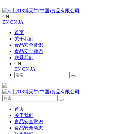
CN
EN
CN
JA
首页
关于我们
食品安全常识
食品安全动态
联系我们
CN
EN
CN
JA
首页
关于我们
食品安全常识
食品安全动态