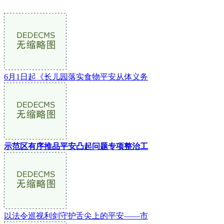
6月1日起《长儿园落实食物平安从体义务
示范区有序推品平安凸起问题专项整治工
以法令巡视利剑守护舌尖上的平安——市