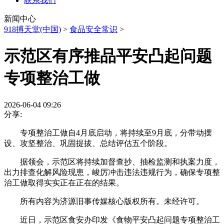
联系我们
新闻中心
918搏天堂(中国)
>
食品安全常识
>
示范区有序推品平安凸起问题
专项整治工做
2026-06-04 09:26
分享:
专项整治工做自4月底启动，将持续至9月底，分带动摆
设、攻坚整治、巩固提拔、总结评估五个阶段。
据领会，示范区将持续加督查抄、抽检监测和执案力度，
出力排查化解风险现患，峻厉冲击违法违规行为，确保专项整
治工做取得实实正在正在的结果。
所有内容为济源旧事传媒核心版权所有。未经许可。
近日，示范区食安办印发《食物平安凸起问题专项整治工