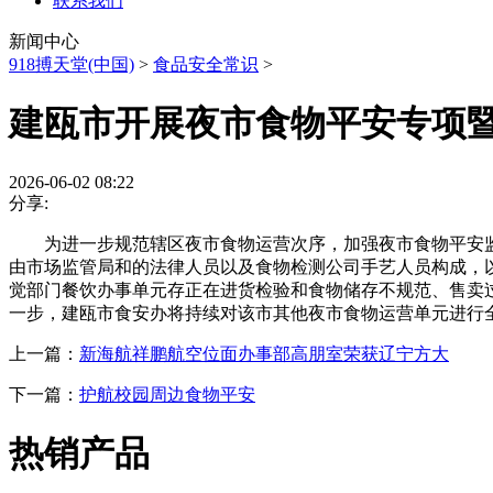
联系我们
新闻中心
918搏天堂(中国)
>
食品安全常识
>
建瓯市开展夜市食物平安专项
2026-06-02 08:22
分享:
为进一步规范辖区夜市食物运营次序，加强夜市食物平安监
由市场监管局和的法律人员以及食物检测公司手艺人员构成，
觉部门餐饮办事单元存正在进货检验和食物储存不规范、售卖
一步，建瓯市食安办将持续对该市其他夜市食物运营单元进行全
上一篇：
新海航祥鹏航空位面办事部高朋室荣获辽宁方大
下一篇：
护航校园周边食物平安
热销产品