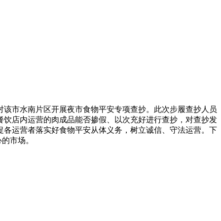
该市水南片区开展夜市食物平安专项查抄。此次步履查抄人员
餐饮店内运营的肉成品能否掺假、以次充好进行查抄，对查抄发
促各运营者落实好食物平安从体义务，树立诚信、守法运营。下
心的市场。