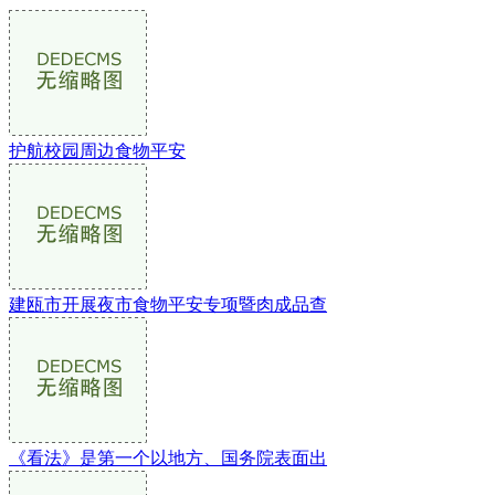
护航校园周边食物平安
建瓯市开展夜市食物平安专项暨肉成品查
《看法》是第一个以地方、国务院表面出