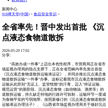
联系我们
新闻中心
918搏天堂(中国)
>
食品安全常识
>
全省率先！晋中发出首批 《沉
点液态食物道散拆
2026-05-20 17:02
分享:
“高效办成一件事”上迈出本色性程序，市营商局正在省市
场监视办理局的指点支撑下，正在全省范畴内率先发出首批
《沉点液态食物道散拆运输准运证》，并同步推出沉点液态食
物道散拆运输“一件事”办事。这标记着我市沉点液态食物散拆
运输从此辞别“无证上、监管恍惚”的汗青，迈入“持证运输、
规范运营”的新阶段。沉点液态食物（如动物油、酒类等）的
道散拆运输，持久缺乏特地的行政许可轨制，运输环节一度成
为食物平安的亏弱地带。按照新修订的《沉点液态食物道散拆
运输准运办理法子》、《山西省市场监视办理局关于做好沉点