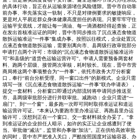
的具体行动，旨正在从运输泉源堵住风险缝隙。晋中市自动靠
前办事、率先落实这一轨制，不只是对律例要求的敏捷响应，
更是对人平易近群众身体健康高度担任的表现。只要牢牢守住
运输平安底线，才能让每一滴油、每一滴酒都经得起查验，正
在发出首核准运证的同时，晋中市同步推出了沉点液态食物道
散拆运输准运“一件事”集成办事。按照以往模式，企业处置沉
点液态食物道散拆运输，需要别离向市、县两级行政审批部分
申请打点两个许可：市级的“沉点液态食物道散拆运输准运许
可”和县级的“道货色运输运营许可”。申请人需要预备两套材
料、跑两个层级、接管两次审核，耗时较长。现在，晋中市营
商局将这两个事项整合为“一件事”，依托市政务大厅分析窗
口，奉行“前台分析受理、同一窗口出件”的新模式。企业只需
填写一张《沉点液态食物道散拆运输“一件事”联办申请表》，
提交一套材料，分析窗口即通过内部流转将申请同步推送至
市、县两级审批部分进行并联审批。减跑动：企业只需进“一
扇门”、到“一个窗”，最多跑一次即可同时取得准运证和道运
输运营许可证。“本来认为要跑市里办准运证、再跑县里办运
输许可，没想到正在一个窗口、交一套材料就全办妥了。”拿
到准运证的企业担任人暗示，如许的实正让企业感遭到了便
当。审批做“减法”，监管和办事做“加法”。正在供给高效审批
的同时，晋中市严把准入关口，严酷按照国度对运输容器、办