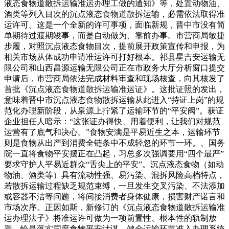
液态食物道散拆运输准运办理工做的通知》等，处置动物油、
酒类等列入目次的沉点液态食物道散拆运输，必需依法取得准
运许可。这是一个全新的许可事项，面临新规，晋中市没有简
单期待过渡期竣事，而是自动做为、靠前办事。市营商局敏捷
步履，对照沉点液态食物目次，提前展开政策宣传和申报，为
相关市场从体成功申请准运许可打好根本。祁县星吉安运输无
限公司和山西昌源运输无限公司正在市政务大厅分析窗口提交
申请后，市营商局依法完成材料审查和现场核查，向其核发了
首批《沉点液态食物道散拆运输准运证》。这批证照的发出，
意味着晋中市沉点液态食物散拆运输从此进入“持证上岗”的规
范化办理新阶段，从泉源上拧紧了运输环节的“平安阀”。获证
企业担任人暗示：“这张证办得快、用着便利，让我们对规范
运营有了底气和决心。”食物安满是平易近生之本，运输环节
则是食物从出产到消费全链条中不成轻忽的环节一环。、国务
院一直将食物平安摆正在凸起，习总多次强调要用“四个最严”
要求守护人平易近群众“舌尖上的平安”。沉点液态食物（如动
物油、酒类等）具有流动性强、易污染、混拆风险高档特点，
若散拆运输过程缺乏规范束缚，一旦发生交叉污染、不法添加
或容器不洁等问题，将间接消费者身体健康，损害财产诺言和
市场次序。正因如斯，新修订的《沉点液态食物道散拆运输准
运办理法子》将准运许可做为一项前置性、根本性的轨制放
置，恰是落实国度食物平安计谋、健全运输环节准入办理系统