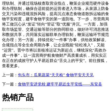
理轨制、并通过现场核查取营业指点，鞭策企业规范硬件设备
和办理轨制，确保合适前提的运营者进入市场，从泉源上防备
交叉污染和违规混拆风险，提高沉点液态食物道散拆运输的食
物平安程度，建牢食物平安的第一道防地。下一步，市营商局
将工做沉心从“发证”转向“管证”取“优服”并沉。一方面，加强
取市场监管、交通运输等部分的协同联动，做好许可消息推送
和数据共享，共同落实运输联单办理轨制，鞭策运输环节规范
化办理；另一方面，持续优化“一件事”办事，供给政策解读、
合规指点等全生命周期办事，让企业既能“轻松准入”，又能
“运营”。晋中市将以首核准运证为新起点，继续深化“高效办
成一件事”，以一流营商护航食物财产高质量成长，用实实正
在正在的成效守护人平易近群众“舌尖上的平安”。前往搜狐，
查看更多。
上一篇：
包头市：瓜果蔬菜“天天检” 食物平安天天见
下一篇：
食物平安进党校 建牢平易近生平安线——东安县
热销产品