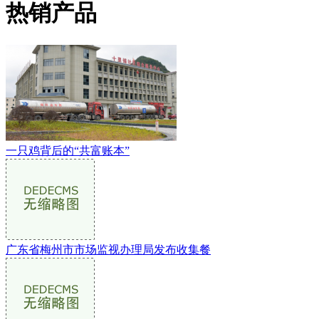
热销产品
一只鸡背后的“共富账本”
广东省梅州市市场监视办理局发布收集餐