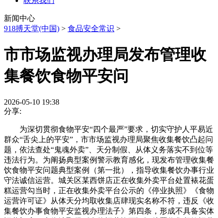
联系我们
新闻中心
918搏天堂(中国)
>
食品安全常识
>
市市场监视办理局发布管理收
集餐饮食物平安问
2026-05-10 19:38
分享:
为深切贯彻食物平安“四个最严”要求，切实守护人平易近
群众“舌尖上的平安”，市市场监视办理局聚焦收集餐饮凸起问
题，依法查处“鬼魂外卖”、天分制假、从体义务落实不到位等
违法行为。为阐扬典型案例警示教育感化，现发布管理收集餐
饮食物平安问题典型案例（第一批），指导收集餐饮办事行业
守法诚信运营。城关区某西饼店正在收集外卖平台处置裱花蛋
糕运营勾当时，正在收集外卖平台公示的《停业执照》《食物
运营许可证》从体天分均取收集店肆现实名称不符，违反《收
集餐饮办事食物平安监视办理法子》第四条，形成不具备实体