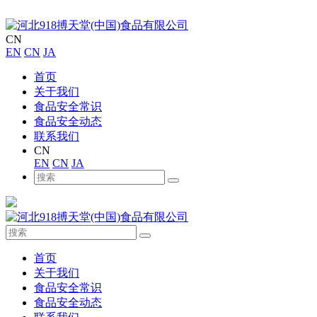
CN
EN
CN
JA
首页
关于我们
食品安全常识
食品安全动态
联系我们
CN
EN
CN
JA
首页
关于我们
食品安全常识
食品安全动态