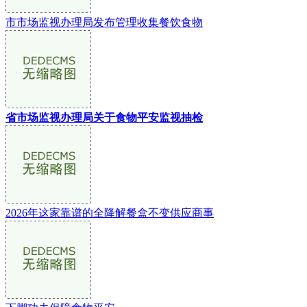
市市场监视办理局发布管理收集餐饮食物
省市场监视办理局关于食物平安监视抽检
2026年这家靠谱的全降解餐盒不变供应商事