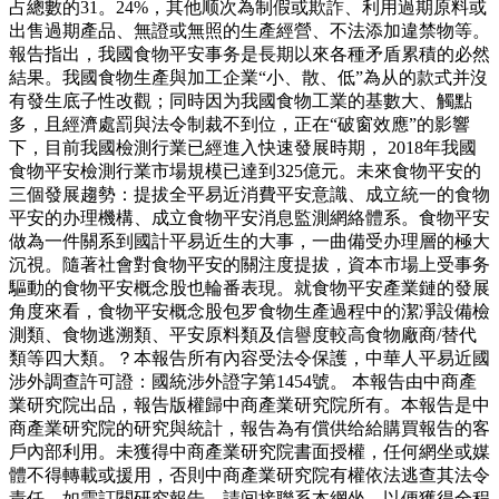
占總數的31。24%，其他顺次為制假或欺詐、利用過期原料或
出售過期產品、無證或無照的生產經營、不法添加違禁物等。
報告指出，我國食物平安事务是長期以來各種矛盾累積的必然
結果。我國食物生產與加工企業“小、散、低”為从的款式并沒
有發生底子性改觀；同時因为我國食物工業的基數大、觸點
多，且經濟處罰與法令制裁不到位，正在“破窗效應”的影響
下，目前我國檢測行業已經進入快速發展時期， 2018年我國
食物平安檢測行業市場規模已達到325億元。未來食物平安的
三個發展趨勢：提拔全平易近消費平安意識、成立統一的食物
平安的办理機構、成立食物平安消息監測網絡體系。食物平安
做為一件關系到國計平易近生的大事，一曲備受办理層的極大
沉視。隨著社會對食物平安的關注度提拔，資本市場上受事务
驅動的食物平安概念股也輪番表現。就食物平安產業鏈的發展
角度來看，食物平安概念股包罗食物生產過程中的潔凈設備檢
測類、食物逃溯類、平安原料類及信譽度較高食物廠商/替代
類等四大類。？本報告所有內容受法令保護，中華人平易近國
涉外調查許可證：國統涉外證字第1454號。 本報告由中商產
業研究院出品，報告版權歸中商產業研究院所有。本報告是中
商產業研究院的研究與統計，報告為有償供给給購買報告的客
戶內部利用。未獲得中商產業研究院書面授權，任何網坐或媒
體不得轉載或援用，否則中商產業研究院有權依法逃查其法令
責任。如需訂閱研究報告，請间接聯系本網坐，以便獲得全程