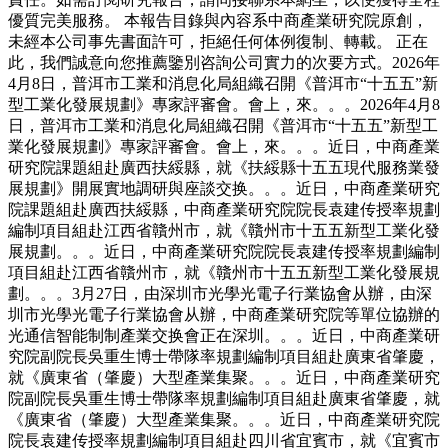
優質完美服務。 本報告目錄與內容系中商產業研究院原創，
未經本公司事先書面許可，拒絕任何体例復制、轉載。 正在
此，我們誠意向您推薦鑒別咨詢公司實力的次要方式。2026年
4月8日，普洱市工業和消息化局組織召開《普洱市“十五五”新
型工業化發展規劃》專家評審會。會上，來。。。2026年4月8
日，普洱市工業和消息化局組織召開《普洱市“十五五”新型工
業化發展規劃》專家評審會。會上，來。。。近日，中商產業
研究院課題組赴廣西扶綏縣，就《扶綏縣十五五現代服務業發
展規劃》開展實地調研與座談交换。。。近日，中商產業研究
院課題組赴廣西扶綏縣，中商產業研究院院長袁建传授率規劃
編制項目組赴江西省贛州市，就《贛州市十五五新型工業化發
展規劃。。。近日，中商產業研究院院長袁建传授率規劃編制
項目組赴江西省贛州市，就《贛州市十五五新型工業化發展規
劃。。。3月27日，由深圳市光學光電子行業協會从辦，由深
圳市光學光電子行業協會从辦，中商產業研究院等單位協辦的
光通信智能制制產業交换會正在深圳。。。近日，中商產業研
究院副院長吳重生博士帶隊率規劃編制項目組赴廣東省肇慶，
就《廣東省（肇慶）大型產業集聚。。。近日，中商產業研究
院副院長吳重生博士帶隊率規劃編制項目組赴廣東省肇慶，就
《廣東省（肇慶）大型產業集聚。。。近日，中商產業研究院
院長袁建传授率規劃編制項目組赴四川省宜賓市，就《宜賓市