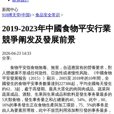
联系我们
新闻中心
918搏天堂(中国)
>
食品安全常识
>
2019-2023年中國食物平安行業
競爭阐发及發展前景
2026-04-23 14:33
分享:
食物平安指食物無毒、無害，合适應當有的營養要求，對
人體健康不形成任何急性、亞急性或者慢性风险。《中國食物
平安發展報告（2015）》顯示，2005至 2018年的10年間，全
國發生的食物平安事务數量達到227386起，平均全國每天發生
約62。3起，處于高發期。最具大眾化的肉與肉成品、蔬菜與
蔬菜成品、酒類、生果與生果成品和飲料是發生事务量最多的
5大類食物，發生事务量之和占總量的40。54%。此中，60。
16%的事务發生正在食物生產與加工環節，75。5%的事务是
由人為要素所導致，此中不規范利用添加劑引發的事务最多，